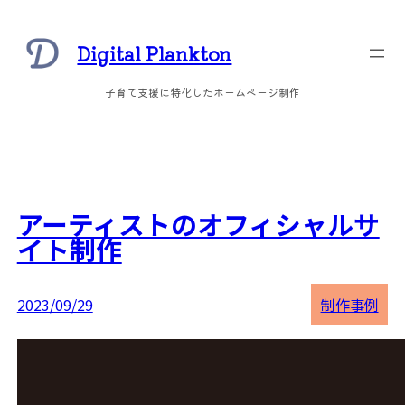
内
容
Digital Plankton
を
ス
子育て支援に特化したホームページ制作
キ
ッ
プ
アーティストのオフィシャルサ
イト制作
2023/09/29
制作事例